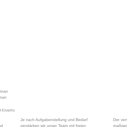
n man
 man
t-Exupéry
Je nach Aufgabenstellung und Bedarf
Der ver
nd
verstärken wir unser Team mit freien
maßgesc