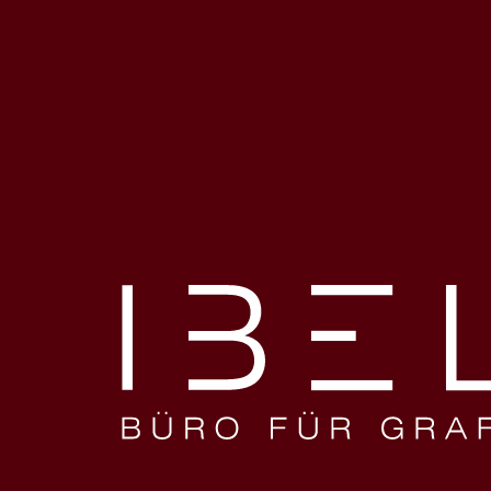
about
work
OMMUNIKATIONSDE
N